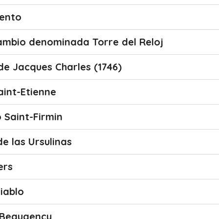
iento
Cambio denominada Torre del Reloj
 de Jacques Charles (1746)
Saint-Etienne
 Saint-Firmin
e las Ursulinas
ers
Diablo
 Beaugency