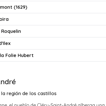
Amont (1629)
Loira
e Roquelin
'Ilex
la Folie Hubert
André
 la región de los castillos
ogne, el pueblo de Cléry-Saint-André alberga una 