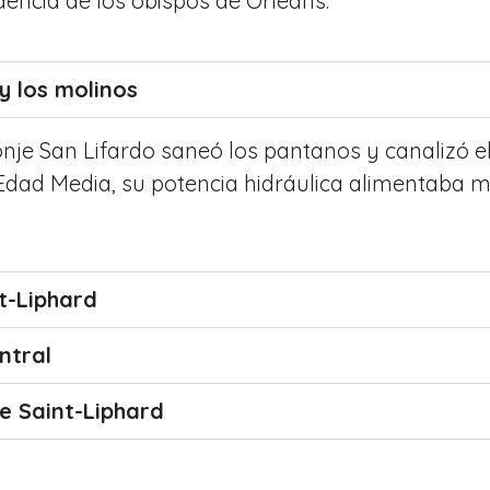
idencia de los obispos de Orleans.
y los molinos
monje San Lifardo saneó los pantanos y canalizó 
 Edad Media, su potencia hidráulica alimentaba m
nt-Liphard
ntral
de Saint-Liphard