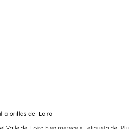
 a orillas del Loira
l Valle del Loira bien merece su etiqueta de “P