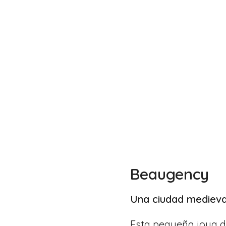
Beaugency
Una ciudad medieval
Esta pequeña joya de