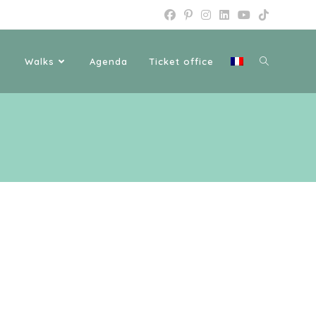
Walks
Agenda
Ticket office