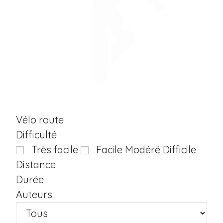
Vélo route
Difficulté
Aucun Circuit Modéré
Aucun Circuit 
Très facile
Facile
Modéré
Difficile
Distance
Durée
Auteurs