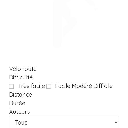
Vélo route
Difficulté
Aucun Circuit Modéré
Aucun Circuit 
Très facile
Facile
Modéré
Difficile
Distance
Durée
Auteurs