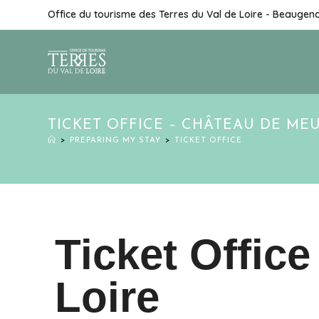
Office du tourisme des Terres du Val de Loire - Beaugen
TICKET OFFICE – CHÂTEAU DE ME
>
PREPARING MY STAY
>
TICKET OFFICE
Ticket Offic
Loire