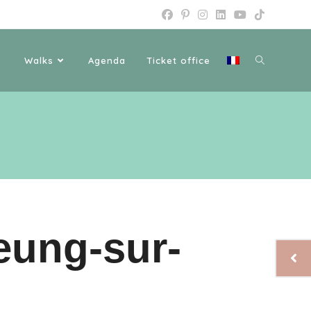
Walks
Agenda
Ticket office
eung-sur-